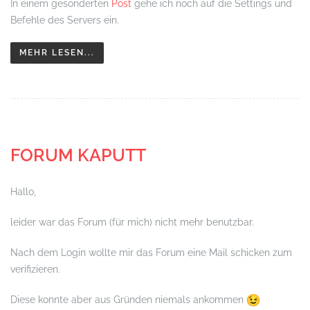
In einem gesonderten
Post
gehe ich noch auf die Settings und
Befehle des Servers ein.
MEHR LESEN...
FORUM KAPUTT
Hallo,
leider war das Forum (für mich) nicht mehr benutzbar.
Nach dem Login wollte mir das Forum eine Mail schicken zum
verifizieren.
Diese konnte aber aus Gründen niemals ankommen